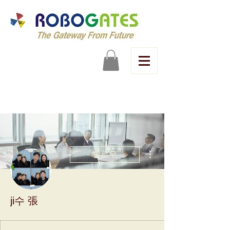
더보기
팔로우
ji수 張